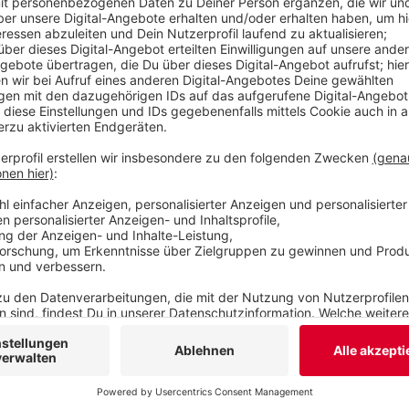
nehmen ihren OB in Schutz, die Versäumnisse se
gewesen. Außerdem ruft Fraktionschef Paul Yves
nach mehr Personal für die Kitas zu unterstützen.
Veröffentlicht:
Freitag, 28.05.2021 16:34
Anzeige