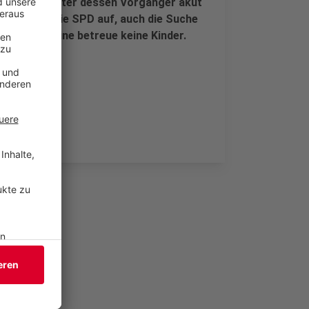
ien schon unter dessen Vorgänger akut
 Ramette die SPD auf, auch die Suche
 Beton alleine betreue keine Kinder.