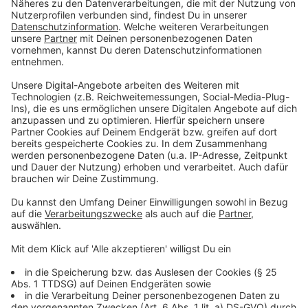
wohl vor den Fernsehgeräten zuschauen werden.
Anzeige
Wo kann in den Super Bowl 55 verfolgen?
Anzeige
Im deutschen Fernsehen überträgt der Sender
ProSieben
ab 22.40 Uhr den Super Bowl. Der Sport-
Streamingdienst
DAZN
ist ebenfalls live dabei und
geht ab 23.45 Uhr auf Sendung. Hier könnt ihr zwischen
deutschem und englischsprachigen Kommentar
wählen.
Anzeige
Fast-Food-Festival zum Super Bowl 55