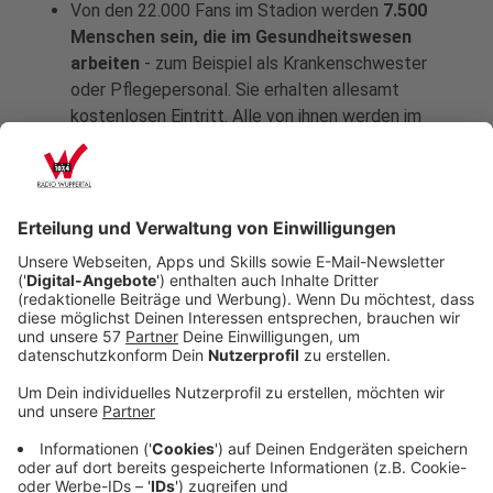
Von den 22.000 Fans im Stadion werden
7.500
Menschen sein, die im Gesundheitswesen
arbeiten
- zum Beispiel als Krankenschwester
oder Pflegepersonal. Sie erhalten allesamt
kostenlosen Eintritt. Alle von ihnen werden im
Vorfeld gegen das Coronavirus Sars-Cov-2/Covid-
19 geimpft sein.
An der Seitenlinie, wo die Ersatzspieler, Coaches
und offizielles Personal stehen, gilt in den meisten
Fällen eine
Maskenpflicht
. Auch die
Schiedsrichter sollen Masken tragen - ebenso wie
die Zuschauer.
In den vergangenen Jahren stand
Tom Brady
häufig im Super Bowl. Allerdings für die New
England Patriots, nun ist er als Quarterback der
Tampa Bay Buccaneers wieder dabei und könnte
als zweiter Quarterback der Geschichte den
Super Bowl mit mehr als einem Team gewinnen.