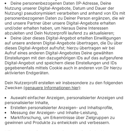
Anzeige
Kostspielige Werbespots beim Super Bowl
55
Anzeige
Wie in jedem Jahr produzieren große Firmen
aufwendige Werbespots, die in der Halbzeit und in
Spielunterbrechungen ausgestrahlt werden. So zum
Beispiel Nike, Pepsi, Budweiser oder diverse Fast-
Food-Firmen. Rund 30 Sekunden Werbung während
des Super Bowls kostet eine Firma Erhebungen
zufolge
5 Millionen Dollar.
Der übertragene
Fernsehsender in den USA - CBS - hatte im Vorfeld
schon angekündigt, dass alle Werbeplätze schnell
verkauft wurden, da noch mehr Menschen als sonst