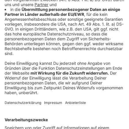
Anzeige
Nicht nur in den USA sondern auch in Deutschland wird
zum Super Bowl 55 hin meistens auf Fast Food
gesetzt. Egal ob Chicken Wings, Burger, Hot Dogs,
Pizza oder Spare Ribs: Hauptsache es schmeckt.
Deshalb bieten auch viele Lieferdienste bei uns in der
Region einen Extra-Service in der Nacht an, falls um 2
Uhr der Hunger doch zu groß sein sollte.
Anzeige
Keine Super-Bowl-Parties
Anzeige