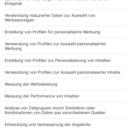
Normalerweise wird der Super Bowl - nicht nur bei uns
- genutzt, um ihn im Rudel zu gucken. Egal ob zuhause
bei einem Bekannten oder hier und da in Kneipen
beziehungsweise Bars. Das geht in Zeiten der
Coronapandemie selbstverständlich nicht. Die
derzeitigen Coronaregeln gilt es zu beachten.
Anzeige
Auf welche Regeln muss ich beim American
Football achten?
Anzeige
Wer nur ganz selten American Football schaut, wird
nicht jede Regel oder Entscheidung verstehen können.
Deshalb haben wir hier für Euch ein Anfänger-
Regelwerk zusammengestellt.