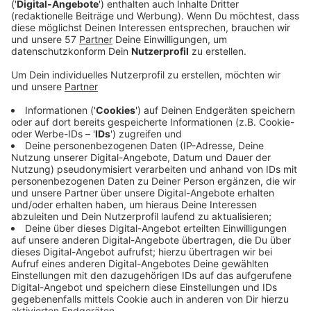
Anzeige
"Wir haben ‘Following The Sun’ aus einem einzigen
Grund geschrieben: um Menschen glücklich zu machen.
Wenn wir mit diesem Song ein positives Gefühl und
Freude in die Welt bringen können, dann haben wir
unser Ziel erreicht.", sagen die Produzenten SUPER-HI.
Da helfen wir doch gerne und spielen den Song bei uns
im Radio.
Anzeige
Wir benötigen Ihre
Zustimmung, um den YouTube
Video-Service zu laden!