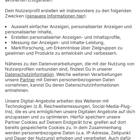
Wir verwenden einen Service eines
Drittanbieters, um Videoinhalte
einzubetten. Dieser Service kann
Daten zu Ihren Aktivitäten
sammeln. Bitte lesen Sie die
Details durch und stimmen Sie der
Nutzung des Service zu, um dieses
Video anzusehen.
Mehr Informationen
SUPER-Hi x NEEKA - Following The Sun (Official Music
Video)
Akzeptieren
Anzeige
powered by
Usercentrics Consent
Management Platform