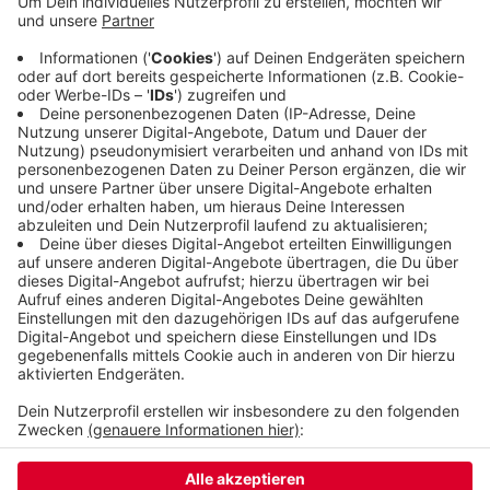
Gleichzeitig beklagt sie, dass die Ideologie der
Nazis nicht verschwunden ist. Es sei unerträglich,
wenn heute wieder Naziparolen gebrüllt werden
und Menschen wegen ihrer Herkunft oder Religion
verächtlich gemacht oder bedroht werden, sagt
Linken-Fraktionschef Gerd-Peter Zielezinski.
Veröffentlicht:
Donnerstag, 15.04.2021 13:24
Anzeige
Anzeige
Anzeige