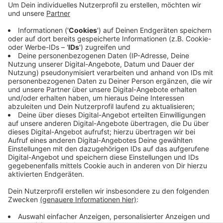
15 Tonnen Müll eingesammelt, mit einem ähnlichen
Aufkommen rechnet die Stadt auch diesmal. Wer
mitmachen will, kann sich bei der Stadt
anmelden
,
das Material wird gestellt. Die Teilnehmerinnen und
Teilnehmer können am Wochenende der Aktion
kostenlos mit Bus und Schwebebahn fahren und
auch den Zoo besuchen.
Veröffentlicht:
Freitag, 09.09.2022 06:17
Anzeige
Anzeige