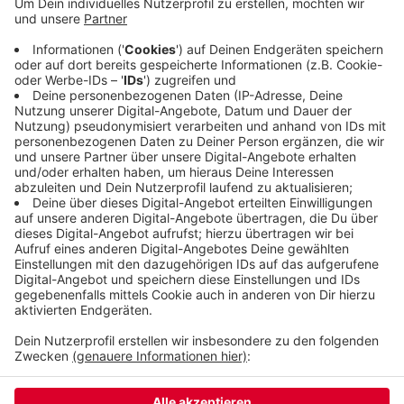
gestrichen. Das sorgt für gemischte Gefühle bei
Autofahrerinnen und Autofahrern in Wuppertal.
Um Mitternacht endet die Maßnahme. Morgen
können die Preise dann wieder deutlich anziehen.
Aus diesem Grund ist es an vielen Tankstellen bei
uns heute nochmal voller, weil viele "vortanken".
Veröffentlicht:
Dienstag, 30.06.2026 13:41
Anzeige
Anzeige