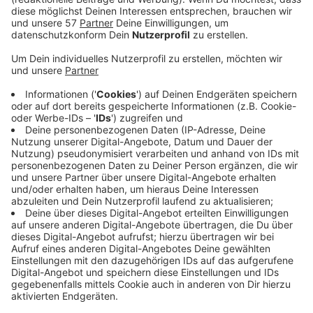
wichtig Gewerkschaften und Tarifverträge sind.
Leider sei der Trend aber ein anderer: in immer
weniger Firmen gebe es einen Tarifvertrag. Dabei
sei das für die Firmen und die Angestellten
meistens ein Gewinn. Außerdem spricht er mit
Moderatorin Jasmin Voss über sein liebstes
Hobby: Fahrradfahren.
Veröffentlicht:
Samstag, 05.04.2025 12:05
Anzeige