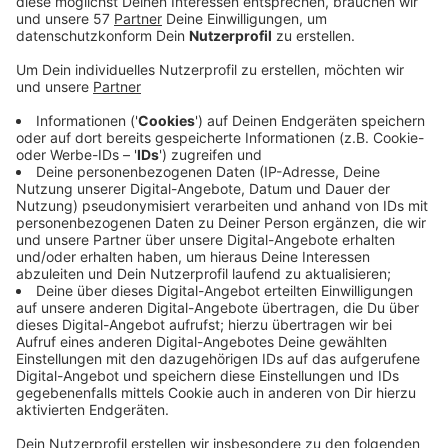
Jahren, warum sie klar gegen den Trend
"Hochzeitstauben" sind und was wirklich hilft, um
die Taubenpopulation zu verringern. Sie sind die
erste Anlaufstelle, wenn jemand in Wuppertal
kranke oder verletzte Tauben findet. In ihrer
Krankenstation - einem Geschäftsraum an der
Uellendahler Straße - betreuen sie Momentan rund
150 Tauben. Das sind so viele wie noch nie,
deswegen gibt es gerade einen Aufnahmestopp.
https://fliegendeschoenheiten.de/
Veröffentlicht:
Sonntag, 20.08.2023 12:48
Anzeige