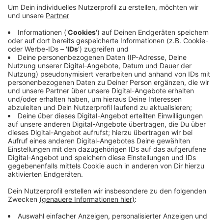
Hinweise hat, soll die Polizei unter 0202 284-0
anrufen. Beide Täter sollen dunkelhäutig und von
normaler Statur gewesen sein. Das Opfer schätzt
sie auf 1,70 bis 1,80 Meter groß. Ein Mann trug
eine schwarze Lederjacke, schwarze
Lederhandschuhe und ein schwarzes Kopftuch.
Der andere Mann trug einen dunklen
Kapuzenpullover und eine dunkle Weste.
Veröffentlicht:
Montag, 16.03.2026 10:54
Anzeige
Anzeige