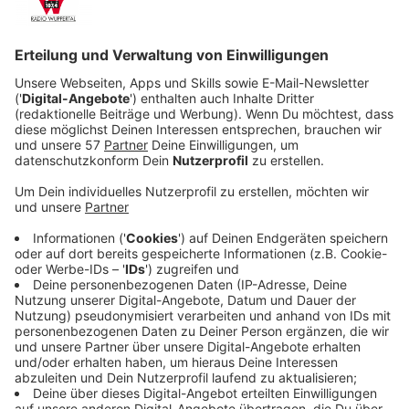
Veröffentlicht:
Sonntag, 21.09.2025 09:25
Anzeige
Tiere verhalten sich seltsam, der Radioempfang bricht
zusammen, und nach einer Begegnung im Wald wirkt
Sohn Arlo (Caleb Dolden) wie verändert. Als ein
maskierter Fremder auftaucht und eine mysteriöse
blaue Linie um das Anwesen zieht, eskaliert die
Situation. Wer die Grenze überschreitet, stirbt sofort
auf brutale Weise. Mit anderen Dorfbewohnern
gefangen, muss die Familie herausfinden, was hinter
der tödlichen Macht steckt…
Streaming-Dienst: Magenta TV
Anzeige