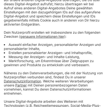
Wir benötigen Ihre
Zustimmung, um den YouTube
Video-Service zu laden!
Wir verwenden einen Service eines
Drittanbieters, um Videoinhalte
einzubetten. Dieser Service kann
Daten zu Ihren Aktivitäten
sammeln. Bitte lesen Sie die
Details durch und stimmen Sie der
Nutzung des Service zu, um dieses
Video anzusehen.
Mehr Informationen
Paranoia, Angst und übernatürliche Kräfte stellen die
Beziehung von Maggie und James auf eine harte
Akzeptieren
Probe.