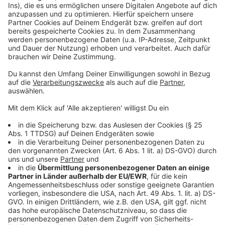
powered by
Usercentrics Consent
Anzeige
Management Platform
©
Copyright: Magenta TV
Maggie ahnt es: Irgendetwas lauert da draußen...
Anzeige
©
Copyright: Magenta TV
Und auch ihre Kinder machen schon bald unheimliche
Begegnungen...
Anzeige