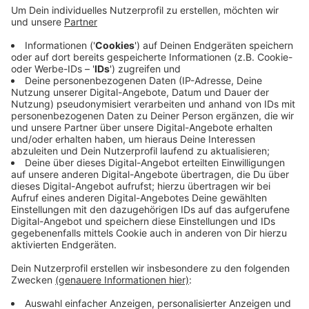
Conrads. „Wir haben den Teich ausbaggern lassen,
damit der Schlamm rauskommt. Sobald der Teich
mit Beton ausgebessert wurde, kann er mehr
Wasser speichern.“ Der Schwanenteich sollte
eigentlich bereits saniert sein. Wegen der Corona-
Krise könnte dafür bislang kein Unternehmen
gefunden werden. Die Arbeiten kosten 100.000
Euro und werden aus Mitgliedsbeiträgen finanziert.
Veröffentlicht:
Mittwoch, 15.07.2020 05:58
Anzeige
Anzeige