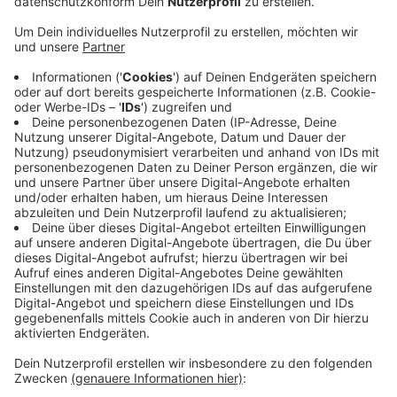
Nachmittag haben die Kriminellen den 84-Jährigen
angerufen und behauptet, sein Sohn sei in einen
schlimmen Verkehrsunfall verwickelt gewesen und
jetzt müsse er für die Behandlung und die Kaution
zahlen. Vor dem Haus des Opfers am Mastweg
fand dann die Übergabe statt. Ein Mann zwischen
40 und 50 Jahren soll das Geld
entgegengenommen haben und dann mit einem
grünen Auto geflüchtet sein. Wer etwas
beobachtet hat, kann sich mit Hinweisen unter der
0202-284-0 bei der Polizei melden. Die Polizei
warnt regelmäßig vor Betrugsmaschen, vor allem
Telefonbetrug. Mehr Infos und Tipps gibt es
hier
.
Veröffentlicht:
Freitag, 13.03.2026 12:25
Anzeige