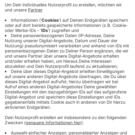
abgestimmt und genehmigt, heißt es vom
Betreiber. Weil die Eintrittskarten ausschließlich
online gekauft werden müssen, könne die Zahl der
Besucher gut reguliert werden. Nächste Woche
soll dann analysiert werden, ob das Konzept auch
zum Weihnachtsmarkt passen würde. Wie
berichtet planen alle Wuppertaler Betreiber, die
Weihnachtsmärkte im Dezember unter Auflagen
stattfinden zu lassen.
Veröffentlicht:
Samstag, 29.08.2020 07:19
Anzeige
Anzeige