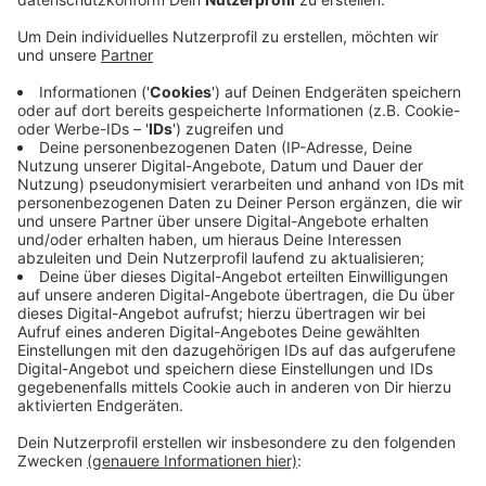
Testzentren. Die Betreiber melden, dass die
Nachfrage deutlich nachlässt. Nur noch für wenige
Personengruppen ist der Schnelltest kostenfrei.
Alle Kundinnen und Kunden müssen im
Testzentrum eine Selbstauskunft ausfüllen und
teilweise auch eine schriftliche Bestätigung für
den Testgrund vorweisen. Einige Zentren erlassen
den Eigenanteil von drei Euro, beispielsweise die
Testzentren an der Märkischen Straße, am
Hahnerberg und am Schusterplatz. Auch der
Betreiber pm2am erstattet die drei Euro, wenn ein
entsprechender Testgrund vorliegt.
Veröffentlicht:
Freitag, 29.07.2022 05:55
Anzeige