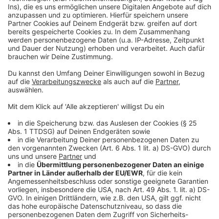
stellen.
powered by
Usercentrics Consent
Anzeige
Management Platform
©
Copyright: Amazon Prime Video
Winston Scott macht sich schnell Feinde.
Anzeige
©
Copyright: Amazon Prime Video
Winston Scott in der Klemme. Er hat den gesamten
Untergrund gegen sich.
Anzeige