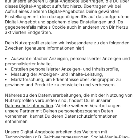
Wir benötigen Ihre
Zustimmung, um den YouTube
Video-Service zu laden!
Wir verwenden einen Service eines
Drittanbieters, um Videoinhalte
einzubetten. Dieser Service kann
Daten zu Ihren Aktivitäten
sammeln. Bitte lesen Sie die
Details durch und stimmen Sie der
Nutzung des Service zu, um dieses
Video anzusehen.
Mehr Informationen
Winston Scott ist auf einer tödlichen Mission. Doch er
muss sich auch den Geistern seiner Vergangenheit
Akzeptieren