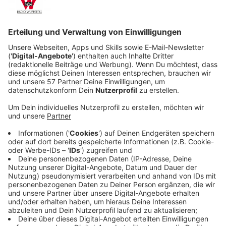
Veröffentlicht:
Sonntag, 08.10.2023 17:01
Anzeige
Denn das „The Continental“ ist ein neutraler Ort. Wer
den Kodex des Hotels verletzt, fliegt raus und ein
Kopfgeld wird ausgesetzt. Auch Winston Scott (Colin
Woodell) gehört zu den Kriminellen, für den das „The
Continental“ ein möglicher Zufluchtsort ist. Und der
junge Mann hat noch größere Pläne.
Er will das “Continental” übernehmen, um seinen
rechtmäßigen Platz auf dem Thron der schweren
Jungs zu beanspruchen. Doch dafür muss er einen
hohen Preis bezahlen.
Streaming-Dienst: Amazon Prime Video
Anzeige