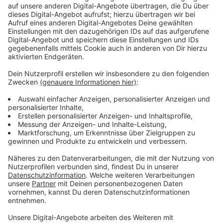
Wir benötigen Ihre
Zustimmung, um den YouTube
Video-Service zu laden!
Wir verwenden einen Service eines
Drittanbieters, um Videoinhalte
einzubetten. Dieser Service kann
Daten zu Ihren Aktivitäten
sammeln. Bitte lesen Sie die
Details durch und stimmen Sie der
Nutzung des Service zu, um dieses
Video anzusehen.
Mehr Informationen
Neve ist verzweifelt. Auf der Suche nach ihrem
Mörder bekommt sie aber Hilfe von ihrem Vater Tom
Akzeptieren
(Matthew McNulty) und von der geheimnisvollen Katie
powered by
Usercentrics Consent
(Robin Cara). Nur diese beiden Menschen können Neve