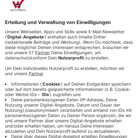
Veröffentlicht:
Sonntag, 20.02.2022 19:26
Anzeige
Zu Hause angekommen, muss Neve erkennen, dass sie
niemand wahrnimmt. Sie scheint ein Geist zu sein und
ihr Körper tot im See zu liegen. Offenbar wurde sie
ermordet. Wütend und verzweifelt macht sie sich auf
die Suche nach dem Täter. Dabei stößt sie auf immer
mehr Rätsel aus ihrer eigenen Vergangenheit und ist
gezwungen, über ihr Leben und die Menschen, die ihr
wichtig waren, verstörende Erkenntnisse zu sammeln.
Streaming-Dienst: Sky Ticket
Anzeige