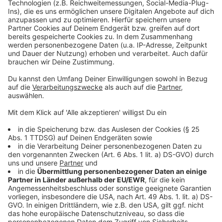
Management Platform
nämlich sehen.
Anzeige
©
Copyright: Sky
Neve kann sich nur noch bruchstückhaft an die
Partynacht erinnern. Wer wollte ihr dort böses?^
Anzeige
©
Copyright: Sky
Neve will es wissen: Wer hat sie umgebracht? Und wer
hat ein falsches Spiel mit ihr getrieben, als sie noch
am Leben war?
Anzeige