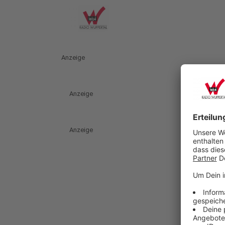
Anzeige
Anzeige
Anzeige