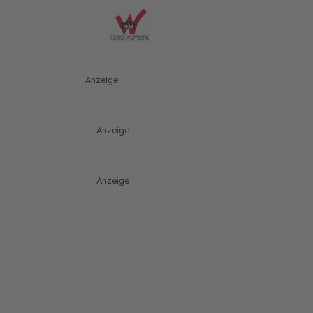
Anzeige
Anzeige
Anzeige