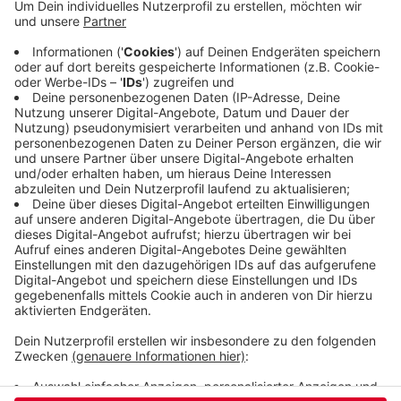
Bewohner:innen hatten sich selbst in Sicherheit
gebracht - zwei wurden noch von der Feuerwehr
gerettet. Wie die Polizei heute (30.06.21) mitteilt,
starb die Frau schon am Montag. Sie war mit
schweren Verbrennungen in eine Spezialklinik
gebracht worden. Das Feuer ist vermutlich durch
eine brennende Kerze ausgelöst worden.
Veröffentlicht:
Mittwoch, 30.06.2021 14:11
Anzeige
Anzeige