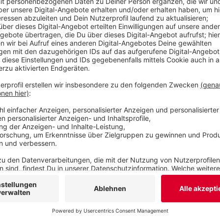
Auch in Wichlinghausen gab es ein Feuer in eine
der Görlitzer Straße. Im Keller brannte Pappe un
Menschen aus dem Haus mit Verdacht auf Rauchv
Einige Menschen hat die Feuerwehr mit einer gr
geholt. Außerdem hat sie zwei Katzen aus einer W
wie der Brand entstanden ist.
Veröffentlicht:
Donnerstag, 11.12.2025 06:40
Anzeige