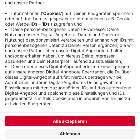
selbst befreien. Eine 47-jährige Frau schaffte es
nicht und blieb mehrere Minuten unter Wasser. Die
Feuerwehr versuchte die Frau zu reanimieren. Sie
verstarb wenig später im Krankenhaus.
Veröffentlicht:
Sonntag, 13.08.2023 11:27
Anzeige
Anzeige
Anzeige