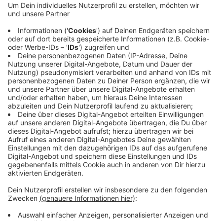
Gegenverkehr und prallte mit einem dritten Wagen
zusammen. Sein Wagen überschlug sich, der Mann
starb später im Krankenhaus an seinen
Verletzungen. Eine Frau und eine Jugendliche in
dem entgegenkommenden Auto wurden schwer
verletzt, der indirekt beteiligte Wuppertaler blieb
unverletzt.
Veröffentlicht:
Donnerstag, 02.11.2023 06:20
Anzeige
Anzeige