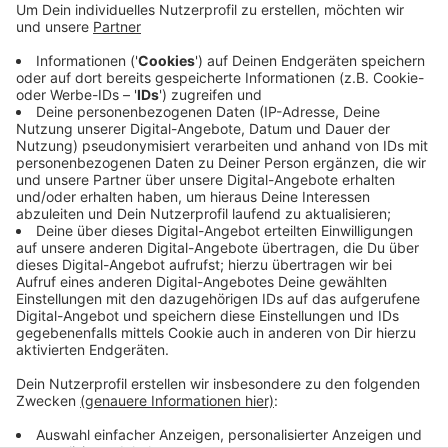
anderem mit Betrieben an der Trasse,
Ordnungsamt und Polizei. Auf der Trasse sind viele
Menschen unterwegs, aber öffentliche Toiletten
gab es da bislang nicht. Das führte laut Stadt zu
einigen Wildpinkler-Ecken entlang der Strecke. Und
darüber haben sich andere Menschen auf der
Trasse und die Nachbarschaft geärgert.
Veröffentlicht:
Freitag, 16.05.2025 06:25
Anzeige
Anzeige