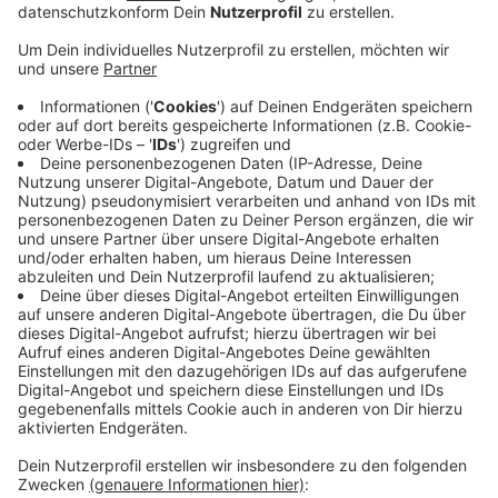
Szenetreff geplant. Aber an Toiletten wurde
offenbar nicht gedacht, die kamen erst nach
Beschwerden über entsprechende Gerüche: erst
ein völlig offenes Pissoir, dann ein
Toilettencontainer mit Treppen, die zu schwierig
für betrunkene oder berauschte Menschen waren,
zuletzt kamen die ebenerdigen mobilen Toiletten.
Und die wurden so selten gereinigt, dass das
Gesundheitsamt darin eine Gesundheitsgefahr
sieht. Wie und wann es jetzt weitergeht, ist unklar.
Das gilt auch für die Frage, warum nicht direkt
beim Döppersberg-Umbau an Toiletten gedacht
wurde. Vorher gab es auch keine, aber die als
"Urinrutsche" bekannte Unterführung hat den
Bedarf gezeigt.
Veröffentlicht:
Freitag, 13.02.2026 14:04
Anzeige