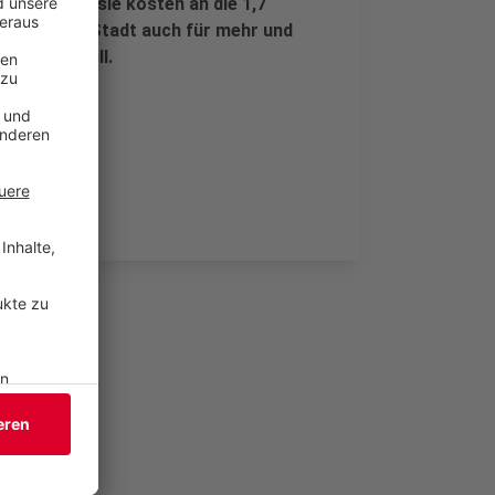
e geplant, sie kosten an die 1,7
t, dass die Stadt auch für mehr und
t sorgen will.