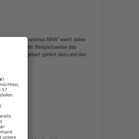
er Verband "Tourismus NRW" weist dabei
 genießen kann: Beispielsweise das
 Auch das Ruhrgebiet gehört dazu und das
sterland.