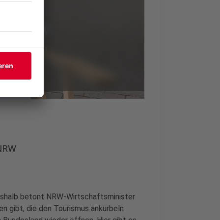
 NRW
shalb betont NRW-Wirtschaftsminister
n gibt, die den Tourismus ankurbeln