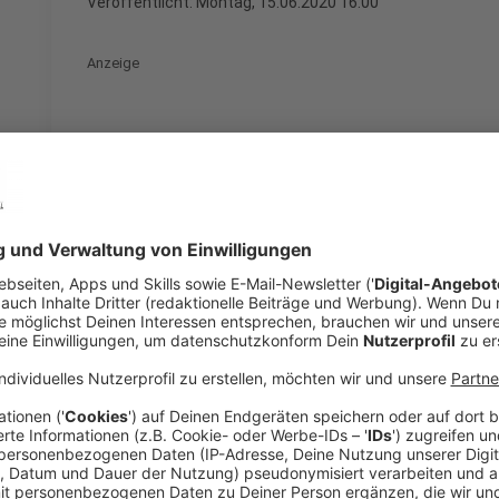
Veröffentlicht:
Montag, 15.06.2020 16:00
Anzeige
Es wird alles empfohlen, was Erholung verspricht. D
besonders auf Orte hin, an denen man die NRW-Natur
Sauerland, der Niederrhein, die Eifel, das Rheinland.
Bergische Land genauso wie das Sieger- und das Mün
Anzeige
NRW wirbt in anderen Bundesländern
Anzeige