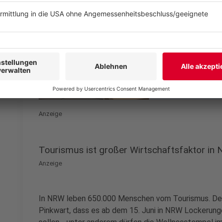
Anzeige
Tourismus ist großer Wirtschaftsfaktor in
Anzeige
In NRW leben 650.000 Menschen vom Tourismus. De
Pinkwart, dass es ab dem 15. Juni in NRW Lockerunge