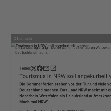
©
Narciandi
Die Landesregierung möchte sich mit einer teuren Werbekam
Deutschland machen.
mail
open_in_new
Teilen:
Tourismus in NRW soll angekurbelt
Die Sommerferien stehen vor der Tür und viele vo
Deutschland machen. Das Land NRW macht mit 
Nordrhein-Westfalen als Urlaubsland aufmerksam.
Mach mal NRW”.