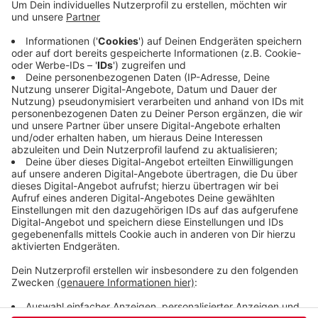
der Umbauphase ab August ein neues Café
eröffnen. Vor vier Jahren war in Barmen auch
schon die Konditorei Löwer in der Leimbacher
Straße geschlossen worden – nach fast 100
Jahren. Diese Konditorei steht seitdem leer. Sie ist
denkmalgeschützt, weil die Einrichtung noch aus
den 50er und 60er Jahren ist.
Veröffentlicht:
Sonntag, 16.06.2019 12:22
Anzeige
Anzeige