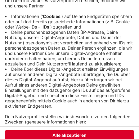
Besucher. Neben klassischen Trödelschätzen und
Kleidung sammeln viele Stände auch Spenden für
lokale Vereine. Wer sich vorab eine Route
überlegen will, findet im Internet eine digitale
Übersichtskarte mit allen teilnehmenden
Standorten, der Link steht
hier
.
Veröffentlicht:
Freitag, 26.06.2026 08:46
Anzeige
Anzeige
Anzeige