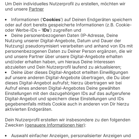
berichtet sorgt die Stadt mit 1,2 Millionen Euro
dafür, dass zum Beispiel an der Nordbahntrasse,
bei der Tafel und in Taubenhäusern weiter
Langzeitarbeitslose helfen können. Aber das
Wuppertaler Jobcenter bekommt nach Angaben
der Linken 15 Millionen Euro weniger für solche
Projekte. Deshalb überbrücke das städtische Geld
den sozialen Notstand nur notdürftig.
Veröffentlicht:
Donnerstag, 20.03.2025 14:17
Anzeige
Anzeige