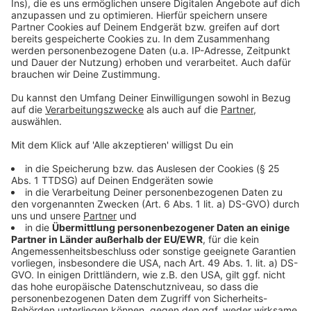
©
Copyright: Sky / Wow
Zamir hält die beiden vermeintlichen Mörder seiner
Stieftocher gefangen.
Anzeige
©
Copyright: Sky / Wow
In diesem Turm soll über Leben und Tod der Täter
entschieden werden.
Anzeige