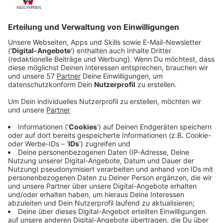
Anzeige
Er nimmt die beiden Männer gefangen und hält sie in
seiner Gewalt. Über das Internet ruft er die Online-
Community dazu auf, über Leben und Tod der
vermeintlichen Täter abzustimmen. Und die ganze
Welt weiß, wo Zamir seine Geiseln hält. An dem Ort
spielen sich daraufhin dramatische Szenen ab. Denn
neben der Polizei, wollen auch die Nazis ihre Leute
freischießen und die Medien, Demonstraten und
zahlreiche Schaulustige sind 24/7 vor Ort.
Streaming-Dienst: Sky / Wow
Anzeige