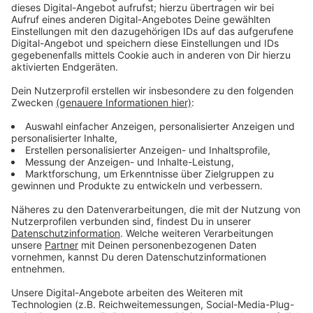
Wir benötigen Ihre
Zustimmung, um den YouTube
Video-Service zu laden!
Wir verwenden einen Service eines
Drittanbieters, um Videoinhalte
einzubetten. Dieser Service kann
Daten zu Ihren Aktivitäten
sammeln. Bitte lesen Sie die
Details durch und stimmen Sie der
Nutzung des Service zu, um dieses
Video anzusehen.
Mehr Informationen
Die Online-Abstimmung über Leben und Tod nimmt
immer wahnwitzigere Größen an. Während die
Akzeptieren
Zuschauervotings für "Tod" ständig steigen, spitzt
powered by
Usercentrics Consent
sich die Lage im Turm dramatisch zu.
Management Platform
Anzeige