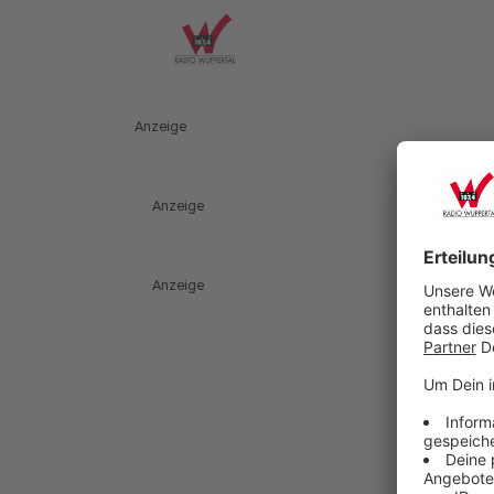
Anzeige
Anzeige
Anzeige