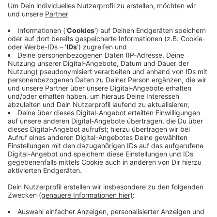
zugeschnitten ist. Kühn kritisiert aber einige
Vorgaben der Landesregierung als ungenau und
schwierig umzusetzen. Außerdem sei der Erlass zu
den neuen Quarantäneregeln erst am vergangenen
Freitag gekommen - das sei für die Schulen und
das Gesundheitsamt viel zu spät gewesen. Das
neue Schuljahr beginnt übermorgen (18.08.21). Zur
Übersicht über die Corona-Regeln in den Schulen
Veröffentlicht:
Montag, 16.08.2021 07:09
Anzeige
Anzeige