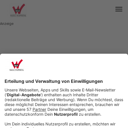
menu
Anzeige
mail
open_in_new
Teilen:
UKW-Frequenz 107.4 heute zeitweise
weg
Radio Wuppertal ist heute Vormittag über UKW
eine Weile nicht zu hören. Unser Sendemast am
Westfalenweg wird gewartet. Das kann im
schlechtesten Fall bis 13 Uhr dauern. Über Kabel
und Internet ist unser Programm aber auch
während dieser Zeit zu empfangen. Unsere Online-
Nachrichten werden regelmäßig aktualisiert,