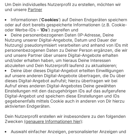
der Abriss aufwändiger und werde teurer. 2,2
Millionen mehr als geplant wird die Stadt wohl
aufbringen müssen. Außerdem könne man wegen
der notwendigen Ausschreibung für die Altlasten-
Sanierung erst später mit dem Abriss beginnen -
statt im Frühjahr erst gegen Ende dieses Jahres.
Die Neueröffnung der Mählersbeck verschiebt sich
deswegen von 2023 auf 2024.
Veröffentlicht:
Donnerstag, 20.05.2021 12:28
Anzeige
Anzeige