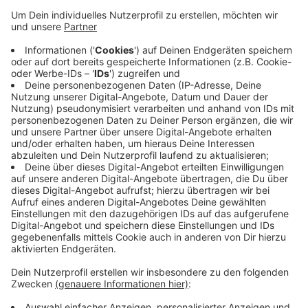
steht jetzt am Bergischen Plateau, eine an der
Haltestelle Bracken. Vorher waren sie am Bahnhof
Loh und an der Haltestelle Lüntenbeck. Am
Jahresende guckt die Stadt, an welchen
Standorten die Toiletten am häufigsten benutzt
wurden - und da sollen sie dann dauerhaft stehen.
Wer eine der Toiletten schonmal benutzt hat, kann
bei einer Online-Umfrage mitmachen. Da fragt die
Stadt auch nach anderen Wunsch-Standorten.
Hier
geht's zur Umfrage.
Veröffentlicht:
Dienstag, 02.09.2025 05:31
Anzeige