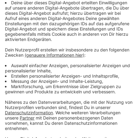
starten. In NRW war eigentlich klar, dass es erst ab
dem ersten November-Spieltag wieder möglich sein
wird.
Anzeige
Dieser Vorstoß hat die Diskussionen natürlich wieder
von neuem aufgerollt. Zumal Mainz 05 schon eine
Woche vorher mit Fans das DFB-Pokal-Spiel
bestreiten möchte. Klar ist, dass es nie darum ging,
volle Stadien wieder zu haben - sondern nur einen Teil.
Wir wollen eure Meinung erfahren. Wünscht ihr euch
eine vorzeitige Fan-Rückkehr in die Fußballstadien?
Lasst es uns in unserer Umfrage wissen.
Anzeige