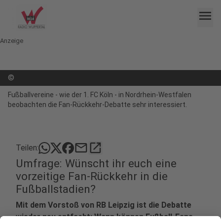
menu
Anzeige
©
Fußballvereine - wie der 1. FC Köln - in Nordrhein-Westfalen
beobachten die Fan-Rückkehr-Debatte sehr interessiert.
mail
open_in_new
Teilen:
Umfrage: Wünscht ihr euch eine
vorzeitige Fan-Rückkehr in die
Fußballstadien?
Mit dem Vorstoß von RB Leipzig ist die Debatte
wieder neu entfacht: Wann können Fußball-Fans