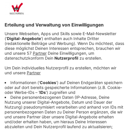
wieder zurück in die Stadien? Statt Anfang
November könnte es jetzt schon im September
soweit sein.
Veröffentlicht:
Mittwoch, 02.09.2020 07:05
Anzeige
Bei den neuen Coronaschutz-Maßnahmen legten sich
Bund und Länder auf einen gemeinsamen Plan für die
Rückkehr von Fußball-Fans in Bundesligastadien fest.
Bis Ende Oktober sollten die Stadien leer bleiben. Bis
dahin sollte eine Arbeitsgruppe erarbeiten, wie es ab
November mit Zuschauern weitergehen könne. Das
scheint jetzt schon irgendwie hinfällig zu sein. Denn RB
Leipzig hat mit einem Hygienekonzept das örtliche
Gesundheitsamt überzeugt und die Zusage erhalten,
am 20. September mit 8.400 Fans in die Saison zu