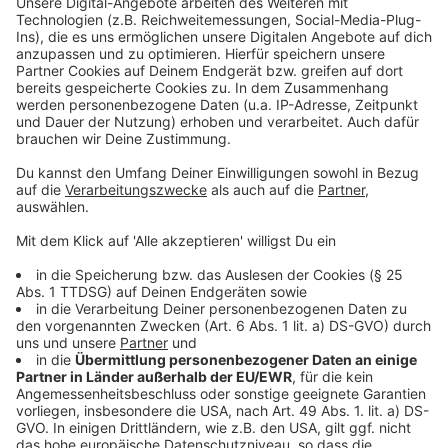
Wünscht ihr euch eine vorzeitige Fan-
Rückkehr in die Fußball-Stadien?
Eigentlich haben Bund und Land sich darauf
geeinigt, bis Ende Oktober keine Zuschauer in
Fußball-Stadien zuzulassen. Doch nun darf RB
Leipzig am 20. September wohl schon mit 8.400 Fans
das erste Bundesliga-Match mit Fans austragen.
Das weckt Begehrlichkeiten bei anderen Vereinen
und die Politik muss reagieren. Was haltet ihr
davon? Macht bei unserer Umfrage mit.
Ja, zum Bundesliga-Start sollten Fans wieder
zurück ins Stadion.
Es sollte dabei bleiben, dass erst ab
November Fans in Stadien zurückkehren
dürfen.
Nein. Fußball-Fans sollten keine Priorität
genießen.
Das ist mir egal.