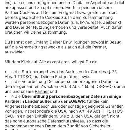
©
Copyright: Disney+
Miss Piggs ist natürlich wieder der unangefochtene
Star der Muppets. Und dieses Mal hat sie ihre eigene
Beauty-Show.
Anzeige
©
Copyright: Disney+
Corona-Lockdown auch bei den Muppets? Keine
Ahnung - gestreamt wird trotzdem in der
Videokonferenz.
Anzeige