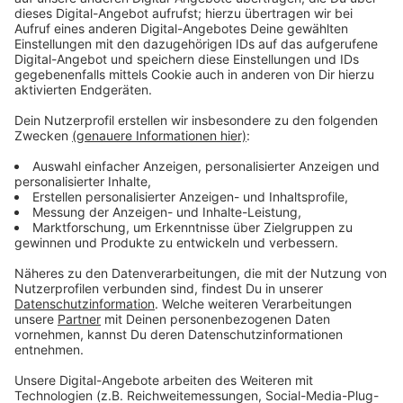
Wir benötigen Ihre
Zustimmung, um den YouTube
Video-Service zu laden!
Wir verwenden einen Service eines
Drittanbieters, um Videoinhalte
einzubetten. Dieser Service kann
Daten zu Ihren Aktivitäten
sammeln. Bitte lesen Sie die
Details durch und stimmen Sie der
Nutzung des Service zu, um dieses
Video anzusehen.
Mehr Informationen
Das Chaos geht wieder los. Die Muppets erobern die
Leinwand…äh…den Streaming-Dienst.
Akzeptieren
Anzeige
powered by
Usercentrics Consent
Management Platform