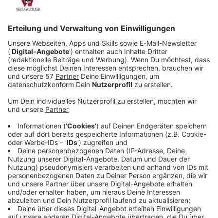
Anzeige
Und deshalb hat Miss Piggy jetzt einen Blog namens
"Lifesty(le) mit Miss Piggy", Dr. Bunsenbrenner und
sein Assistent Beaker bringen die Wissenschaft im
Muppet-Labor-Feldtest auf die Straße und der
schwedische Koch bringt kulinarische Kämpfe mit
seinen Herausforderern in "Okey Dokey Kookin" in dem
Stream. Und klar: Natürlich dürfen auch prominente
Gäste wie Schauspieler Ru Paul oder Linda Cardellini
nicht fehlen.
Streaming-Dienst: Disney+
Anzeige