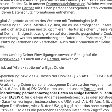
laden!
Wir verwenden einen S
Drittanbieters, um V
einzubetten. Dieser Servi
Ihren Aktivitäten sammeln.
die Details durch und s
Nutzung des Service zu, 
anzusehen
Mehr Informati
Charles muss vorsichtig agieren, denn Heimleiterin Di
Akzeptieren
ihr neuer Bewohner ein bisschen „speziell“ ist.
powered by
Usercentrics Co
Anzeige
Platform
©
Copyright: Netflix
Charles steckt überall seine Nase rein.