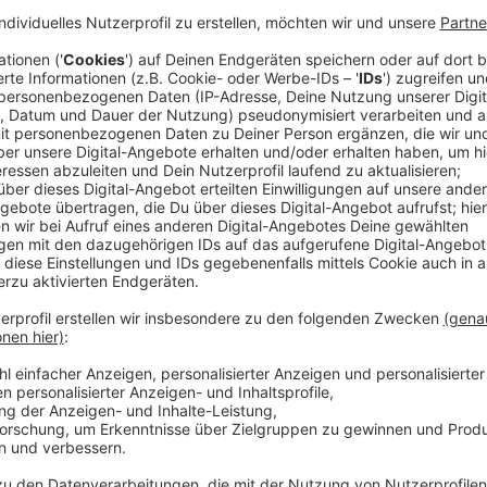
Seine Tochter Emily (Mary Elizabeth Ellis) macht sich
sicher, dass ihr Dad eine neue Aufgabe braucht, die ih
Frau hinwegzukommen. Sie ermuntert ihn, sich eine 
Charles auf eine Zeitungsanzeige. Die Privatdetektivi
einen Assistenten im Alter von 75 bis 85 Jahren, de
ermitteln soll. Ein wertvolles Familienerbstück wur
Seniorenheim „Pacific View“ steht unter Verdacht. Fü
schlägt er zu.
Streaming-Dienst: Netflix
Anzeige
Wir benötigen Ihre Z
den YouTube Video