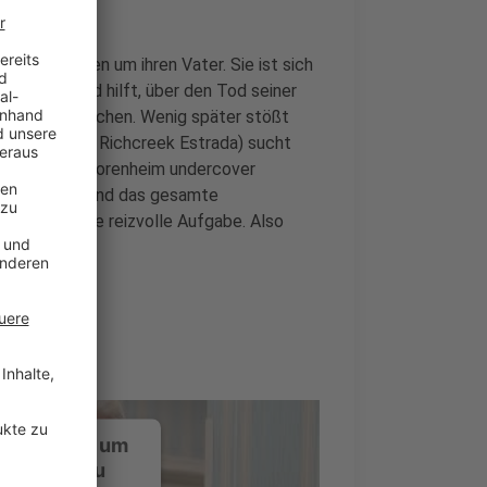
 große Sorgen um ihren Vater. Sie ist sich
n ausfüllt und hilft, über den Tod seiner
Aufgabe zu suchen. Wenig später stößt
n Julie (Lilah Richcreek Estrada) sucht
r in einem Seniorenheim undercover
de gestohlen und das gesamte
r Charles eine reizvolle Aufgabe. Also
ustimmung, um
-Service zu