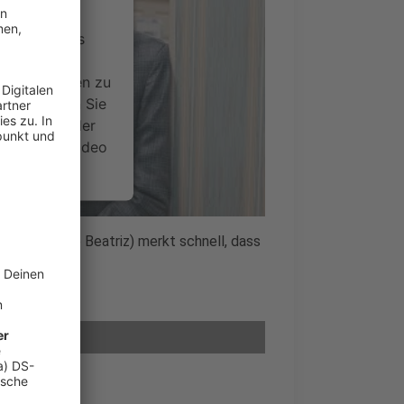
ervice eines
ideoinhalte
ce kann Daten zu
 Bitte lesen Sie
timmen Sie der
um dieses Video
.
onen
di (Stephanie Beatriz) merkt schnell, dass
nsent Management