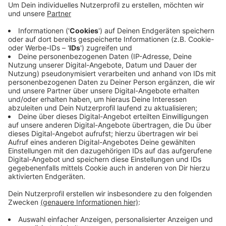
sollen. Unter anderem wollen die Wuppertaler
Forscher herausfinden, was bei einer Supernova
für Kräfte wirken. Außerdem sollen sogenannte
"Geisterteilchen-Neutrinos" erforscht werden,
daraus erhoffen die Wissenschaftler sich
Erkenntnisse über die Abläufe bei der Entstehung
des Universums.
Veröffentlicht:
Donnerstag, 09.07.2020 14:51
Anzeige
Anzeige