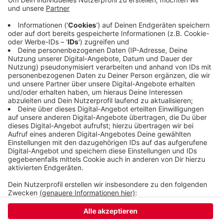
arbeitet die Wuppertaler Uni mit anderen
Hochschulen und dem Fraunhofer Insitut
zusammen. Für die kommenden vier Jahre fördert
das Land NRW die Forschung mit rund 1,5 Millionen
Euro.
Veröffentlicht:
Donnerstag, 15.09.2022 09:38
Anzeige
Anzeige
Anzeige