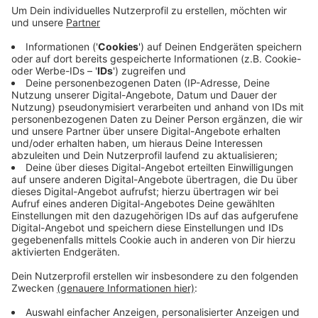
Betten, Wände und Infrastruktur für die
Krankenversorgung abgebaut. Danach ist wieder
Sport in der Uni-Halle möglich. Sie bleibt aber in
der Notfallplanung. Sollte es eine zweite
schwerere Corona-Welle geben, könne die Halle
innerhalb von zwei Tagen wieder zum Not-
Krankenhaus umgerüstet werden, teilt die Stadt
mit.
Veröffentlicht:
Donnerstag, 28.05.2020 05:59
Anzeige
Anzeige