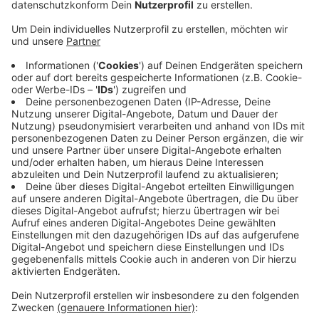
und Twitter ist die Wuppertaler Uni vertreten. Ihre
Aktivitäten sind allerdings überschaubar. Weniger
als ein Posting bei Facebook und Instagram,
anderthalb Tweets pro Tag - mehr kommt nicht,
allerdings sind da auch die anderen Unis eher
sparsam: Die Düsseldorfer Uni als Spitzenreiter
macht etwa das Dreifache - also zwei bis drei
Postings pro Tag und Plattform. Bei der Zahl der
Follower und Likes ist die Diskrepanz größer: Bei
Facebook und Twitter hat Wuppertal
vergleichsweise wenige, nur bei Instagram
befindet man sich im Mittelfeld. Die Uni selbst ist
zufrieden mit ihrem Social Media-Auftritt - in
Relation zur Unigröße.
Veröffentlicht:
Donnerstag, 11.07.2019 11:36
Anzeige