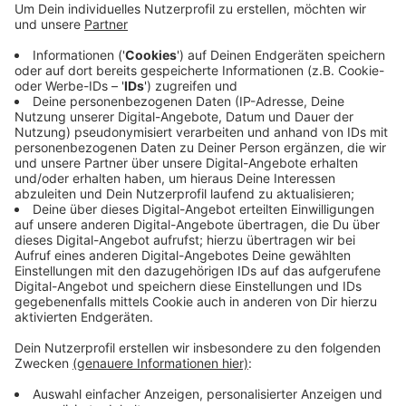
Anzeige
Die gemeinsame Wissenschaftskonferenz von Bund
und Ländern hat zwei Projekte für eine noch bessere
Lehrerausbildung ausgesucht, die Fördergeld
bekommen. Das eine führt die Uni alleine durch, das
andere mit elf anderen Unis aus NRW. Die Höhe der
Fördersumme steht noch nicht fest, aber die Uni nennt
die beiden Zusagen einen herausragenden Erfolg.
Anzeige
Anzeige