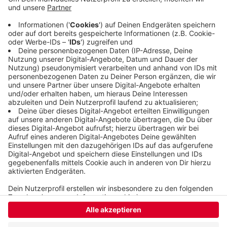
arbeitet daran, KI noch weiter zu integrieren und
Lücken zu schließen, sagt Andreas Burgdorf von
der Uni. Demnach soll eine ganzheitliche KI-
Kompetenz aufgebaut werden. Dafür gibt es eine
Förderung, direkt vom Rektorat der Uni.
Veröffentlicht:
Mittwoch, 03.09.2025 06:18
Anzeige
Anzeige
Anzeige