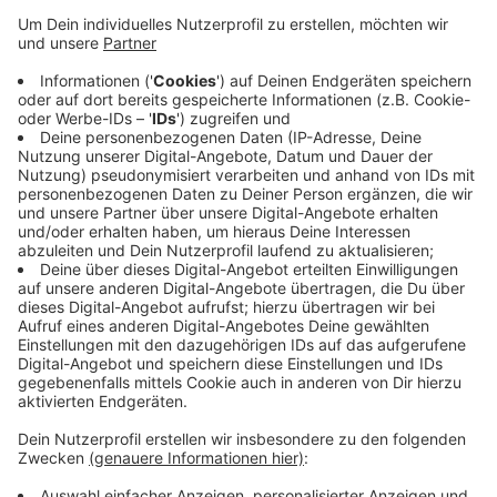
handwerksbetriebe. Die Vorreiter der Branche
müssten ins Rampenlicht, sagt
Bundesbauministerin Geywitz. Der Wuppertaler
Professor Manfred Helmus und sein Team haben
die Kategorien und das Prozedere festgelegt. Die
Jury wird in Wuppertal tagen. Alle Bewerbungen
werden ausgewertet und jeder Bewerber bekommt
eine qualifizierte Rückmeldung. So soll die ganze
Branche von dem Preis profitieren. Verliehen wird
er im Februar kommenden Jahres.
Veröffentlicht:
Samstag, 05.08.2023 07:37
Anzeige