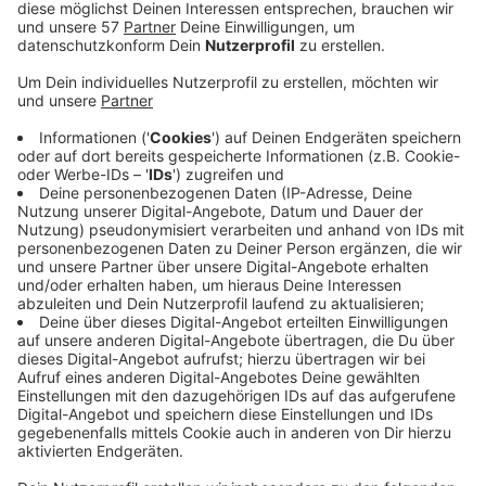
NRW. Wie viel die Uni Wuppertal davon bekommt,
steht noch nicht fest. Das Land sagt, es will die
Qualität der Lehrerausbildung in NRW verbessern.
Schulministerin Gebauer sagt, dass man damit
auch auf die zunehmende Digitalisierung der
Schulen reagieren will. Lehrkräfte müssten heute
ganz andere Anforderungen erfüllen.
Die Förderrunde mit den Schwerpunkten
"Digitalisierung in der Lehrerbildung" und
"Lehrerbildung für die beruflichen Schulen" beginnt
im ersten Quartal 2020 und endet 2023.
Bundesweit werden 64 Hochschulen von der
zusätzlichen Förderung profitieren. Das
Fördervolumen liegt insgesamt bei 79 Millionen
Euro, 15 Millionen Euro fließen nach NRW. Die
Qualitätsoffensive Lehrerbildung wurde 2013 von
Bund und Ländern beschlossen. Der Bund stellt