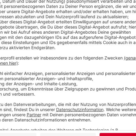
Wir benötigen Ihre Z
den YouTube Video
laden!
Wir verwenden einen S
Drittanbieters, um V
einzubetten. Dieser Servi
Ihren Aktivitäten sammeln.
die Details durch und s
Nutzung des Service zu, 
anzusehen
Mehr Informati
Ihr wollt den perfekten Soundtrack für euren Urlaub 
Akzeptieren
bekommt ihr ihn.
powered by
Usercentrics Co