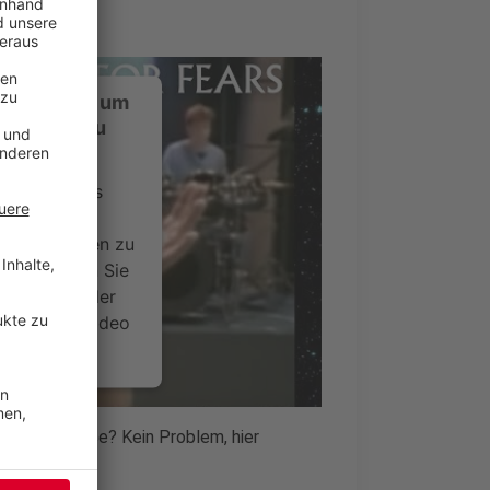
ustimmung, um
-Service zu
ervice eines
ideoinhalte
ce kann Daten zu
 Bitte lesen Sie
timmen Sie der
um dieses Video
.
onen
auf der Straße? Kein Problem, hier
nsent Management