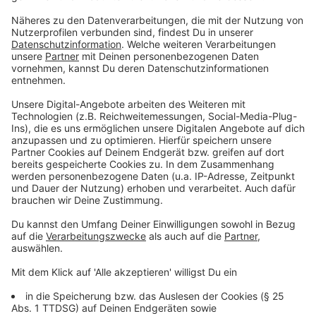
besser zu nutzen. Dafür könnten hauseigene Zisternen
unter der Terrasse oder im Garten verbaut werden, in
die das Regenwasser aus den Regenrinnen abfließt und
gesammelt wird. Dieses Grauwasser könne dann
zurück ins Haus geleitet und für die Toilettenspülung
oder die Waschmaschine benutzt werden, sagt die
Architektin.
Um ein solches System in schon bestehende Häuser
zu integrieren, bedarf es allerdings einer größeren
Sanierung, da dort ein weiteres Rohrsystem für das
Grauwasser verlegt werden muss.
Anzeige
Das Klimawandel verändert unser
Wohnkonzept
Anzeige