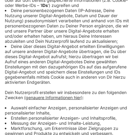
Daten zu Ihren Aktivitäten
sammeln. Bitte lesen Sie die
Details durch und stimmen Sie der
Nutzung des Service zu, um dieses
Video anzusehen.
Mehr Informationen
Leben mit dem Klimawandel: Die Architektin
Akzeptieren
Anzeige
powered by
Usercentrics Consent
Management Platform
Regenwasser nutzen - Trinkwasser sparen
Anzeige
Durch die immer länger andauernden Hitzemonate im
Jahr werden wir in Zukunft auch mit dem Trinkwasser
anders umgehen. Becker rät dazu, das Regenwasser