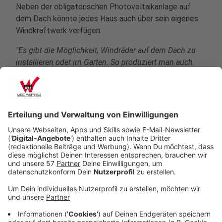
Neben der obligatorischen Photovoltaikanlage auf
dem Dach könnte jedes Haus auch über sein eigenes
Windkraftwerk verfügen.
"Es gibt die Möglichkeit, Windräder auf dem Dach zu
installieren oder im Garten. So produziert man auch
nachts seinen eigenen Strom - oder wenn die Sonne
mal nicht scheint."
Anzeige
Wir benötigen Ihre
Zustimmung, um den YouTube
Video-Service zu laden!
Wir verwenden einen Service eines
Drittanbieters, um Videoinhalte
einzubetten. Dieser Service kann