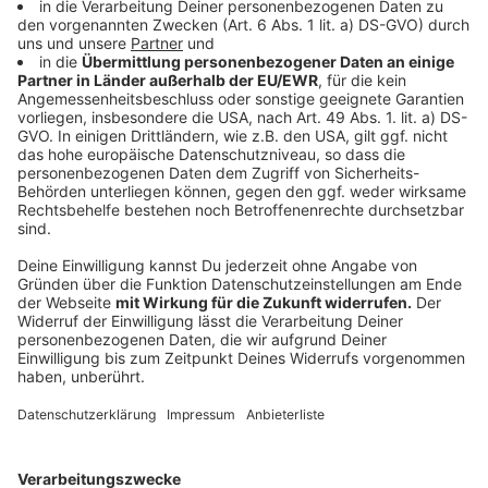
Die größte Herausforderung sieht die Architektin aber
darin, die Menschen von einem neuen Wohnkonzept zu
überzeugen.
Wieviel Wohnfläche brauche ich? Welche Räume nutze
ich wie?
Kann ich mein Schlafzimmer durch ein Klappbett in ein
Arbeitszimmer umfunktionieren? Können unsere Kinder
nicht auch im Hausflur spielen?
Das sind alles Fragen, die wir uns in Zukunft stellen
müssen, sagt die Expertin, um Wohnen
umweltfreundlich zu gestalten.
"Wir könnten auch in Mehrfamilienhäusern
wohnen, wo mehrere Parteien sich ein