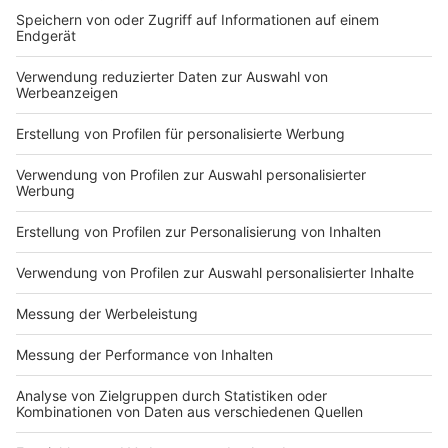
Gästeappartement teilen oder den Hobbykeller,
den Partyraum."
Auch Häuser, die nach dem Auszug der Kinder
verkleinert werden können, kann sich die Architektin
vorstellen. Anstatt neue Baugebiete zu erschließen,
könne darüber nachgedacht werden, auf schon
bestehende Häuser eine weitere Etage draufzusetzen,
wenn das die Statik erlaubt. So könnte die Fläche, die
durch Neubauprojekte gerade in städtischen Gebieten
immer mehr versiegelt würde, reduziert werden.
"Es ist wie mit dem klimafreundlichen Essen -
zuerst ist es ein Kampf, aber dann kommt es
doch in den Köpfen der Menschen an."
Anzeige