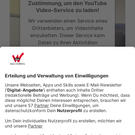
Zustimmung, um den YouTube
Video-Service zu laden!
Wir verwenden einen Service eines
Drittanbieters, um Videoinhalte
einzubetten. Dieser Service kann
Daten zu Ihren Aktivitäten
sammeln. Bitte lesen Sie die
Details durch und stimmen Sie der
Nutzung des Service zu, um dieses
Video anzusehen.
Mehr Informationen
Leben mit dem Klimawandel: Der Arzt
Akzeptieren
Anzeige
powered by
Usercentrics Consent
Management Platform
Vom Insekten übertragene Krankheiten
werden zur Gefahr