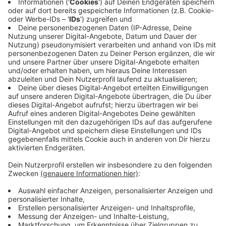
Anzeige
Neben Bakterien stellen auch Viren eine Gefahr für die
menschliche Gesundheit dar. Zum Beispiel wenn neue
Stechmückenarten diese von Mensch zu Mensch
übertragen können. Die
Asiatische Tigermücke
ist ein
solches Exemplar. Sie hat das Potenzial, Krankheiten
zu übertragen, und kommt in den Niederlanden schon
flächendeckend vor. Auch bei uns in NRW sind erste
Exemplare entdeckt worden. Zum Beispiel am
Niederrhein. Somit steigt die Gefahr auf Krankheiten
wie das Denguefieber. Auch erste Fälle des West-Nil-
Fiebers gab es schon in Ostdeutschland, berichtet der
Arzt. Es sei nur eine Frage der Zeit, bis erste Fälle,
übertragen durch Mücken, auch bei uns in NRW
auftreten.