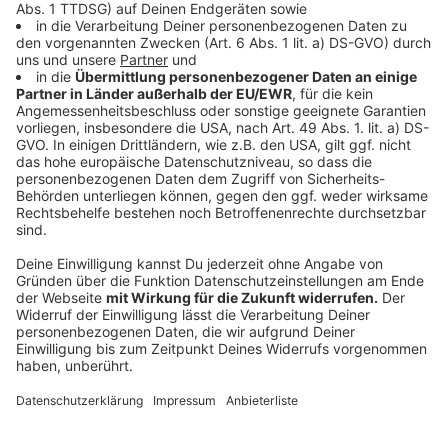
Das alles sind Auswirkungen, die der Klimawandel auf
unsere körperliche Gesundheit haben wird - oder auch
schon hat. Aber er wird sich auch in unserer Psyche
niederschlagen. Damit hat Krolewski 2019 erste
Erfahrungen gemacht, als ein großer Waldbrand in der
Region ausbrach.
"Es war ein Szenario wie in Kalifornien oder
Australien für die Feuerwehrleute, die teilweise in
Todesangst hatten, als sie von den Flammen
eingeschlossen waren."
Immer häufiger werden Ärzte sich traumatisierten
Patienten gegenüber sehen, die in Hochwassern oder
Waldbränden alles verloren haben, was sie besitzen.
Die aufgrund ihrer Traumata an Bluthochdruck oder
Diabetes erkranken. Selbst das Risiko eines
Herzinfarkts ist nach solchen Ereignissen erhöht.