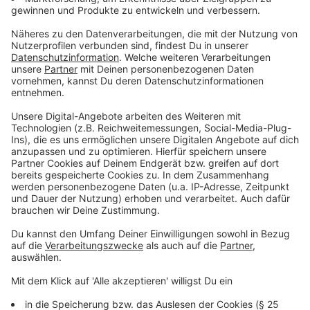
"Dann müssen wir in allen Wohnsiedlungen alle
offenen Tümpel und Wasserstellen überwachen
und beseitigen."
Auch von Zeckenbissen gehe in Zukunft eine größere
Gefahr aus. Neben Borreliose könnten diese in den
kommenden Jahren auch gefährliche
Hirnhautentzündungen übertragen, gegen die dann
flächendeckend die Bevölkerung geimpft werden
müsste.
Anzeige
Psychische Krankheiten durch zunehmende
Naturkatastrophen
Anzeige