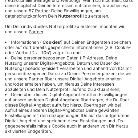
Vollsperrung der A46 zwischen Haan-Ost und
Haan-West zu Ende gegangen. Und das auch nur in
Richtung Kreuz Wuppertal-Nord. In Richtung
Düsseldorf, wo der Unfall war, liefen heute Morgen
noch Reinigungsarbeiten. Die Autobahnpolizei
sagte uns, dass sie auf eine baldige Freigabe
hofft. Auf der Autobahn ist gestern gegen 14 Uhr
ein Elektro-LKW mit Gefahrgut umgekippt. Im
Bereich der Hochvoltbatterie fing er dann an zu
brennen. Die Feuerwehr musste stundenlang mit
Wasser kühlen. Der LKW hatte Fässer mit leicht
brennbaren und gesundheitsgefährdenden Stoffen
geladen - die blieben zum Glück unbeschädigt. Viele
Menschen standen stundenlang auf der A46 im
Stau, bevor sie rückwärts zur nächsten Ausfahrt
geführt wurden. Das Rote Kreuz war im Einsatz,
um sie zu versorgen.
Veröffentlicht:
Freitag, 12.12.2025 05:10